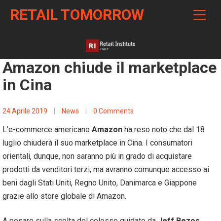
RETAIL TOMORROW
Amazon chiude il marketplace
in Cina
24 Aprile 2019
|
News
|
0 Comments
L’e-commerce americano
Amazon
ha reso noto che dal 18
luglio chiuderà il suo marketplace in Cina. I consumatori
orientali, dunque, non saranno più in grado di acquistare
prodotti da venditori terzi, ma avranno comunque accesso ai
beni dagli Stati Uniti, Regno Unito, Danimarca e Giappone
grazie allo store globale di Amazon.
A pesare sulla scelta del colosso guidato da
Jeff Bezos
,