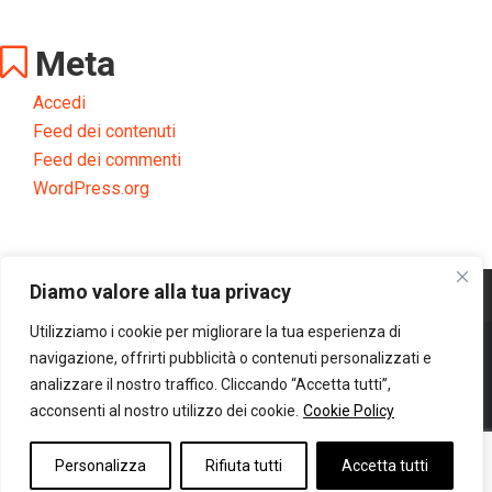
Meta
Accedi
Feed dei contenuti
Feed dei commenti
WordPress.org
Diamo valore alla tua privacy
Utilizziamo i cookie per migliorare la tua esperienza di
navigazione, offrirti pubblicità o contenuti personalizzati e
Copyright © 2020 Retail Institute Servizi SRL | Corso Europa 5 - Milano |
analizzare il nostro traffico. Cliccando “Accetta tutti”,
acconsenti al nostro utilizzo dei cookie.
Cookie Policy
P.Iva: 06814350960 | R.E.A. MI - 1917514 | Capitale sociale: 10.000,00 i.v.
|
Privacy Policy
|
Cookie Policy
|
Bobble Agency
Personalizza
Rifiuta tutti
Accetta tutti