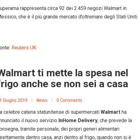
uperama rappresenta circa 92 dei 2.459 negozi Walmart in
essico, che è il più grande mercato d’oltremare degli Stati Uniti.
onte:
Reuters UK
Walmart ti mette la spesa nel
frigo anche se non sei a casa
1 Giugno 2019
|
News
|
0 Comments
a celebre catena statunitense di supermercati
Walmart
ha
nnunciato il nuovo servizio
InHome Delivery
, che prevede la
onsegna, tramite personale, dei propri generi alimentari
irettamente dentro casa, anzi dentro al frigo, quando non si è