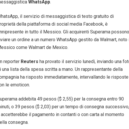
essaggistica
WhatsApp
.
hatsApp, il servizio di messaggistica di testo gratuito di
roprietà della piattaforma di social media Facebook, è
nnipresente in tutto il Messico. Gli acquirenti Superama posson
nviare un ordine a un numero WhatsApp gestito da Walmart, noto 
essico come Walmart de Mexico.
n reporter
Reuters
ha provato il servizio lunedì, inviando una fo
i una lista della spesa scritta a mano. Un rappresentante della
ompagnia ha risposto immediatamente, intervallando le risposte
on le emoticon.
uperama addebita 49 pesos ($ 2,55) per la consegna entro 90
inuti, o 39 pesos ($ 2,03) per un tempo di consegna successivo
 accetterebbe il pagamento in contanti o con carta al momento
ella consegna.