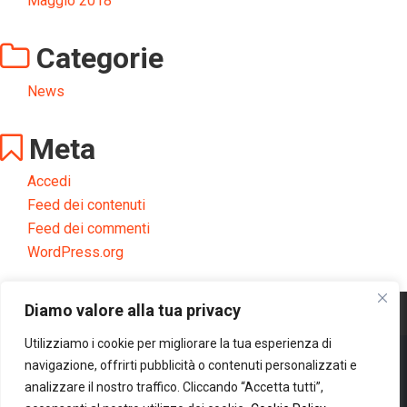
Maggio 2018
Categorie
News
Meta
Accedi
Feed dei contenuti
Feed dei commenti
WordPress.org
Diamo valore alla tua privacy
Utilizziamo i cookie per migliorare la tua esperienza di
navigazione, offrirti pubblicità o contenuti personalizzati e
Copyright © 2020 Retail Institute Servizi SRL | Corso Europa 5 - Milano |
analizzare il nostro traffico. Cliccando “Accetta tutti”,