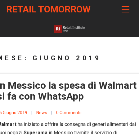
RETAIL TOMORROW
MESE:
GIUGNO 2019
In Messico la spesa di Walmart
si fa con WhatsApp
6 Giugno 2019
|
News
|
0 Comments
almart
ha iniziato a offrire la consegna di generi alimentari dai
uoi negozi
Superama
in Messico tramite il servizio di