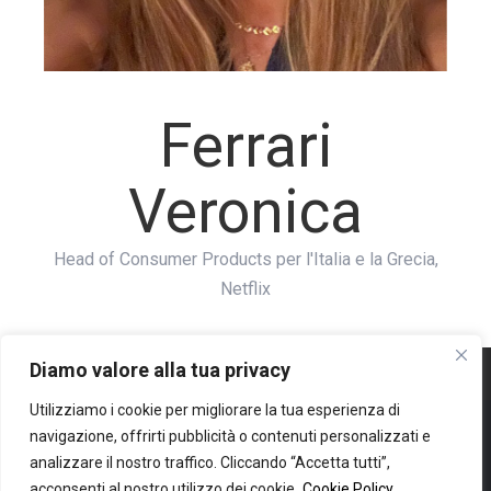
Ferrari
Veronica
Head of Consumer Products per l'Italia e la Grecia,
Netflix
Diamo valore alla tua privacy
Utilizziamo i cookie per migliorare la tua esperienza di
navigazione, offrirti pubblicità o contenuti personalizzati e
Copyright © 2020 Retail Institute Servizi SRL | Corso Europa 5 - Milano |
analizzare il nostro traffico. Cliccando “Accetta tutti”,
acconsenti al nostro utilizzo dei cookie.
Cookie Policy
P.Iva: 06814350960 | R.E.A. MI - 1917514 | Capitale sociale: 10.000,00 i.v.